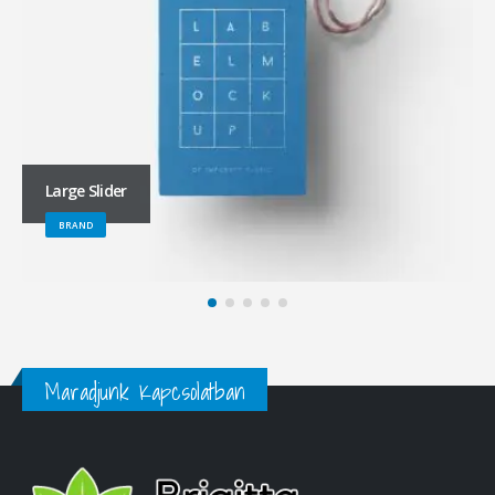
Large Slider
BRAND
Maradjunk Kapcsolatban