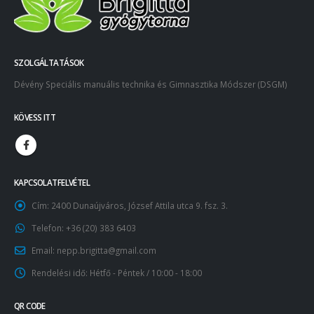
SZOLGÁLTATÁSOK
Dévény Speciális manuális technika és Gimnasztika Módszer (DSGM)
KÖVESS ITT
KAPCSOLATFELVÉTEL
Cím:
2400 Dunaújváros, József Attila utca 9. fsz. 3.
Telefon:
+36 (20) 383 6403
Email:
nepp.brigitta@gmail.com
Rendelési idő:
Hétfő - Péntek / 10:00 - 18:00
QR CODE