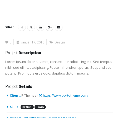
SHARE
0
január 17, 2016
Design
Project
Description
Lorem ipsum dolor sit amet, consectetur adipiscing elit. Sed tempus
nibh sed elimttis adipiscing. Fusce in hendrerit purus. Suspendisse
potenti. Proin quis eros odio, dapibus dictum mauris.
Project
Details
Client:
P-Themes -
https://www.portotheme.com/
Skills:
DESIGN
LOGO