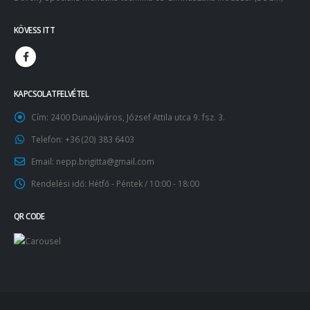
KÖVESS ITT
KAPCSOLATFELVÉTEL
Cím:
2400 Dunaújváros, József Attila utca 9. fsz. 3.
Telefon:
+36 (20) 383 6403
Email:
nepp.brigitta@gmail.com
Rendelési idő:
Hétfő - Péntek / 10:00 - 18:00
QR CODE