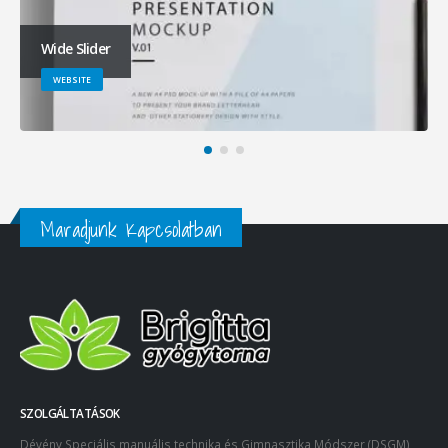
Wide Slider
WEBSITE
Maradjunk Kapcsolatban
SZOLGÁLTATÁSOK
Dévény Speciális manuális technika és Gimnasztika Módszer (DSGM)