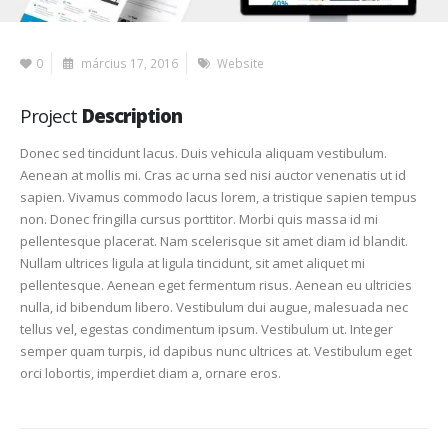
0
március 17, 2016
Website
Project
Description
Donec sed tincidunt lacus. Duis vehicula aliquam vestibulum.
Aenean at mollis mi. Cras ac urna sed nisi auctor venenatis ut id
sapien. Vivamus commodo lacus lorem, a tristique sapien tempus
non. Donec fringilla cursus porttitor. Morbi quis massa id mi
pellentesque placerat. Nam scelerisque sit amet diam id blandit.
Nullam ultrices ligula at ligula tincidunt, sit amet aliquet mi
pellentesque. Aenean eget fermentum risus. Aenean eu ultricies
nulla, id bibendum libero. Vestibulum dui augue, malesuada nec
tellus vel, egestas condimentum ipsum. Vestibulum ut. Integer
semper quam turpis, id dapibus nunc ultrices at. Vestibulum eget
orci lobortis, imperdiet diam a, ornare eros.