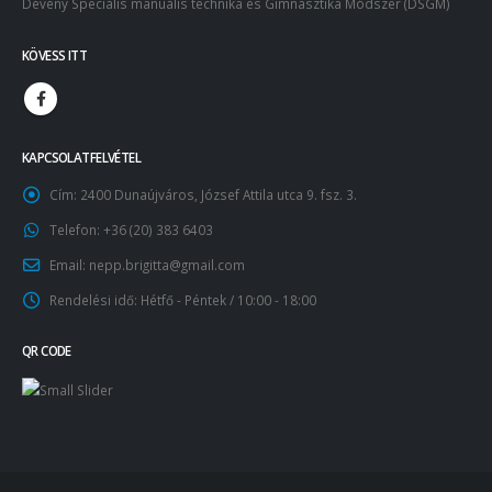
Dévény Speciális manuális technika és Gimnasztika Módszer (DSGM)
KÖVESS ITT
KAPCSOLATFELVÉTEL
Cím:
2400 Dunaújváros, József Attila utca 9. fsz. 3.
Telefon:
+36 (20) 383 6403
Email:
nepp.brigitta@gmail.com
Rendelési idő:
Hétfő - Péntek / 10:00 - 18:00
QR CODE