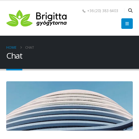
+36 (20) 383 6403
HOME
CHAT
Chat