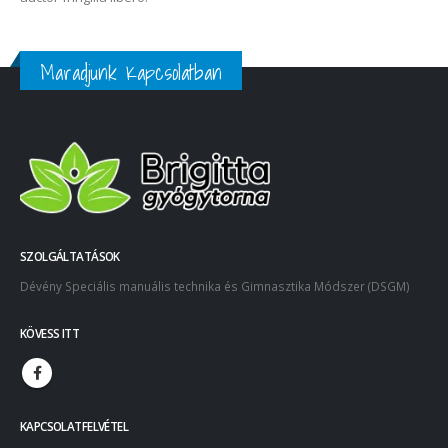
Maradjunk Kapcsolatban
SZOLGÁLTATÁSOK
Dévény Speciális manuális technika és Gimnasztika Módszer (DSGM)
KÖVESS ITT
KAPCSOLATFELVÉTEL