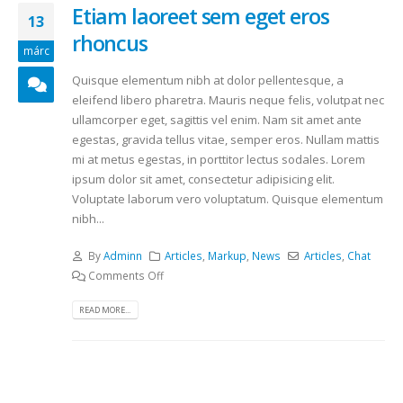
Etiam laoreet sem eget eros
13
rhoncus
márc
Quisque elementum nibh at dolor pellentesque, a
eleifend libero pharetra. Mauris neque felis, volutpat nec
ullamcorper eget, sagittis vel enim. Nam sit amet ante
egestas, gravida tellus vitae, semper eros. Nullam mattis
mi at metus egestas, in porttitor lectus sodales. Lorem
ipsum dolor sit amet, consectetur adipisicing elit.
Voluptate laborum vero voluptatum. Quisque elementum
nibh...
By
Adminn
Articles
,
Markup
,
News
Articles
,
Chat
Comments Off
READ MORE...